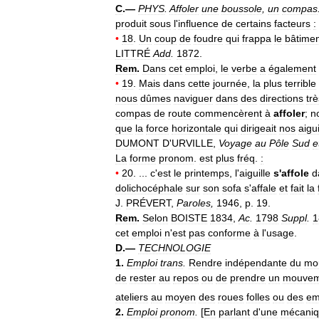
C
.—
PHYS
.
Affoler
une
boussole
,
un
compas
produit
sous
l
'
influence
de
certains
facteurs
:
•
18
.
Un
coup
de
foudre
qui
frappa
le
bâtime
LITTRÉ
Add
.
1872
.
Rem
.
Dans
cet
emploi
,
le
verbe
a
également
•
19
.
Mais
dans
cette
journée
,
la
plus
terrible
nous
dûmes
naviguer
dans
des
directions
trè
compas
de
route
commencèrent
à
affoler
;
n
que
la
force
horizontale
qui
dirigeait
nos
aigui
DUMONT
D
'
URVILLE
,
Voyage
au
Pôle
Sud
e
La
forme
pronom
.
est
plus
fréq
.
:
•
20
. ...
c
'
est
le
printemps
,
l
'
aiguille
s
'
affole
d
dolichocéphale
sur
son
sofa
s
'
affale
et
fait
la
J
.
PRÉVERT
,
Paroles
,
1946
,
p
.
19
.
Rem
.
Selon
BOISTE
1834
,
Ac
.
1798
Suppl
.
1
cet
emploi
n
'
est
pas
conforme
à
l
'
usage
.
D
.—
TECHNOLOGIE
1
.
Emploi
trans
.
Rendre
indépendante
du
mo
de
rester
au
repos
ou
de
prendre
un
mouvem
ateliers
au
moyen
des
roues
folles
ou
des
em
2
.
Emploi
pronom
.
[
En
parlant
d
'
une
mécani