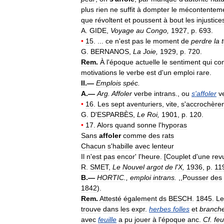
plus
rien
ne
suffit
à
dompter
le
mécontentem
que
révoltent
et
poussent
à
bout
les
injustice
A
.
GIDE
,
Voyage
au
Congo
,
1927
,
p
.
693
.
•
15
. ...
ce
n
'
est
pas
le
moment
de
perdre
la
G
.
BERNANOS
,
La
Joie
,
1929
,
p
.
720
.
Rem
.
À
l
'
époque
actuelle
le
sentiment
qui
co
motivations
le
verbe
est
d
'
un
emploi
rare
.
II
.—
Emplois
spéc
.
A
.—
Arg
.
Affoler
verbe
intrans
.,
ou
s
'
affoler
v
•
16
.
Les
sept
aventuriers
,
vite
,
s
'
accrochère
G
.
D
'
ESPARBÈS
,
Le
Roi
,
1901
,
p
.
120
.
•
17
.
Alors
quand
sonne
l
'
hyporas
Sans
affoler
comme
des
rats
Chacun
s
'
habille
avec
lenteur
Il
n
'
est
pas
encor
'
l
'
heure
. [
Couplet
d
'
une
rev
R
.
SMET
,
Le
Nouvel
argot
de
l
'
X
,
1936
,
p
.
11
B
.—
HORTIC
.,
emploi
intrans
.
,,
Pousser
des
1842
).
Rem
.
Attesté
également
ds
BESCH
.
1845
.
Le
trouve
dans
les
expr
.
herbes
folles
et
branch
avec
feuille
a
pu
jouer
à
l
'
époque
anc
.
Cf
.
feui