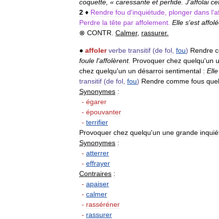
coquette
, «
caressante
et
perfide
.
J
'
affolai
ce
2
♦
Rendre
fou
d
'
inquiétude
,
plonger
dans
l
'
a
Perdre
la
tête
par
affolement
.
Elle
s
'
est
affol
⊗
CONTR
.
Calmer
,
rassurer
.
●
affoler
verbe
transitif
(
de
fol
,
fou
)
Rendre
foule
l
'
affolèrent
.
Provoquer
chez
quelqu
'
un
chez
quelqu
'
un
un
désarroi
sentimental
:
Elle
transitif
(
de
fol
,
fou
)
Rendre
comme
fous
que
Synonymes
:
-
égarer
-
épouvanter
-
terrifier
Provoquer
chez
quelqu
'
un
une
grande
inqui
Synonymes
:
-
atterrer
-
effrayer
Contraires
:
-
apaiser
-
calmer
-
rasséréner
-
rassurer