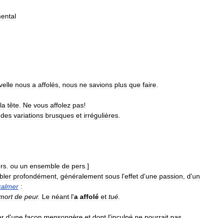
ental
velle
nous
a
affolés
,
nous
ne
savions
plus
que
faire
.
la
tête
.
Ne
vous
affolez
pas
!
)
des
variations
brusques
et
irrégulières
.
rs
.
ou
un
ensemble
de
pers
.]
bler
profondément
,
généralement
sous
l
'
effet
d
'
une
passion
,
d
'
un
calmer
:
mort
de
peur
.
Le
néant
l
'
a
affolé
et
tué
.
er
d
'
une
façon
mensongère
et
dont
l
'
inculpé
ne
pourrait
pas