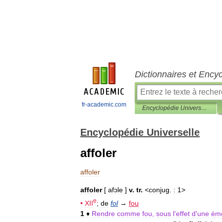
Dictionnaires et Ency
fr-academic.com
Encyclopédie Universelle
Encyclopédie Universelle
affoler
affoler
affoler
[
afɔle
]
v
.
tr
.
<
conjug
.
:
1
>
e
•
XII
;
de
fol
→
fou
1
♦
Rendre
comme
fou
,
sous
l
'
effet
d
'
une
émo