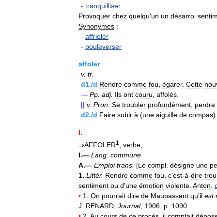
-
tranquilliser
Provoquer
chez
quelqu
'
un
un
désarroi
sentim
Synonymes
:
-
affrioler
-
bouleverser
affoler
v
.
tr
.
d1
./
d
Rendre
comme
fou
,
égarer
.
Cette
nou
—
Pp
.
adj
.
Ils
ont
couru
,
affolés
.
||
v
.
Pron
.
Se
troubler
profondément
,
perdre
d2
./
d
Faire
subir
à
(
une
aiguille
de
compas
I
.
1
⇒
AFFOLER
,
verbe
.
I
.—
Lang
.
commune
A
.—
Emploi
trans
.
[
Le
compl
.
désigne
une
pe
1
.
Littér
.
Rendre
comme
fou
,
c
'
est
-
à
-
dire
trou
sentiment
ou
d
'
une
émotion
violente
.
Anton
.
•
1
.
On
pourrait
dire
de
Maupassant
qu
'
il
est
J
.
RENARD
,
Journal
,
1906
,
p
.
1090
.
•
2
.
Au
cours
de
ce
procès
,
il
comptait
dépos