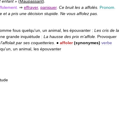
t
enfant
»
(
Maupassant
)
.
ffolement
.
⇒
effrayer
,
paniquer
.
Ce
bruit
les
a
affolés
.
Pronom
.
ée
et
a
pris
une
décision
stupide
.
Ne
vous
affolez
pas
.
comme
fous
quelqu
'
un
,
un
animal
,
les
épouvanter
:
Les
cris
de
la
une
grande
inquiétude
:
La
hausse
des
prix
m
'
affole
.
Provoquer
l
'
affolait
par
ses
coquetteries
.
●
affoler
(
synonymes
)
verbe
lqu
'
un
,
un
animal
,
les
épouvanter
étude