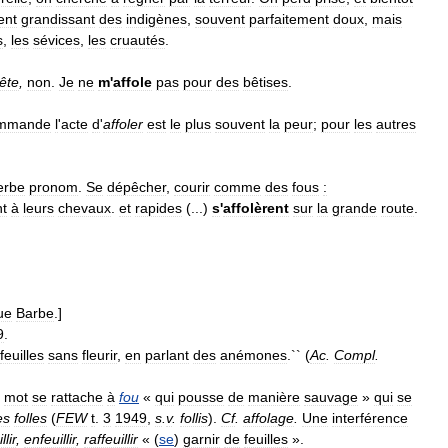
ent
grandissant
des
indigènes
,
souvent
parfaitement
doux
,
mais
s
,
les
sévices
,
les
cruautés
.
tête
,
non
.
Je
ne
m
'
affole
pas
pour
des
bêtises
.
mmande
l
'
acte
d
'
affoler
est
le
plus
souvent
la
peur
;
pour
les
autres
erbe
pronom
.
Se
dépêcher
,
courir
comme
des
fous
:
nt
à
leurs
chevaux
.
et
rapides
(...)
s
'
affolèrent
sur
la
grande
route
.
ue
Barbe
.]
9
.
feuilles
sans
fleurir
,
en
parlant
des
anémones
.`` (
Ac
.
Compl
.
mot
se
rattache
à
fou
«
qui
pousse
de
manière
sauvage
»
qui
se
es
folles
(
FEW
t
.
3
1949
,
s
.
v
.
follis
).
Cf
.
affolage
.
Une
interférence
llir
,
enfeuillir
,
raffeuillir
« (
se
)
garnir
de
feuilles
».