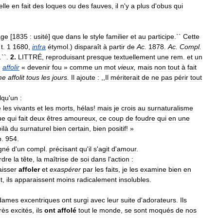
elle
en
fait
des
loques
ou
des
fauves
,
il
n
'
y
a
plus
d
'
obus
qui
age
[
1835
:
usité
]
que
dans
le
style
familier
et
au
participe
.``
Cette
.
t
.
1
1680
,
infra
étymol
.)
disparaît
à
partir
de
Ac
.
1878
.
Ac
.
Compl
.
.``.
2
.
LITTRÉ
,
reproduisant
presque
textuellement
une
rem
.
et
un
e
affolir
«
devenir
fou
»
comme
un
mot
vieux
,
mais
non
tout
à
fait
me
affolit
tous
les
jours
.
Il
ajoute
:
,,
Il
mériterait
de
ne
pas
périr
tout
lqu
'
un
:
e
les
vivants
et
les
morts
,
hélas
!
mais
je
crois
au
surnaturalisme
ue
qui
fait
deux
êtres
amoureux
,
ce
coup
de
foudre
qui
en
une
ilà
du
surnaturel
bien
certain
,
bien
positif
! »
p
.
954
.
gné
d
'
un
compl
.
précisant
qu
'
il
s
'
agit
d
'
amour
.
rdre
la
tête
,
la
maîtrise
de
soi
dans
l
'
action
:
aisser
affoler
et
exaspérer
par
les
faits
,
je
les
examine
bien
en
t
,
ils
apparaissent
moins
radicalement
insolubles
.
dames
excentriques
ont
surgi
avec
leur
suite
d
'
adorateurs
.
Ils
rès
excités
,
ils
ont
affolé
tout
le
monde
,
se
sont
moqués
de
nos