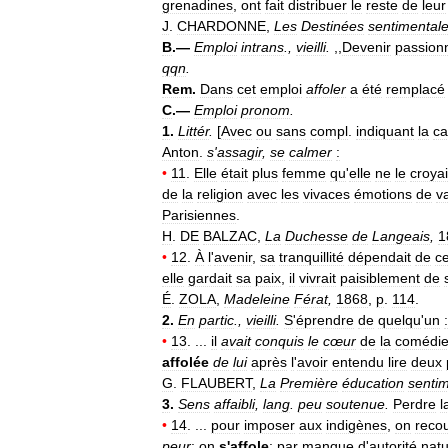
grenadines
,
ont
fait
distribuer
le
reste
de
leur
J
.
CHARDONNE
,
Les
Destinées
sentimental
B
.—
Emploi
intrans
.,
vieilli
.
,,
Devenir
passion
qqn
.
Rem
.
Dans
cet
emploi
affoler
a
été
remplacé
C
.—
Emploi
pronom
.
1
.
Littér
.
[
Avec
ou
sans
compl
.
indiquant
la
c
Anton
.
s
'
assagir
,
se
calmer
:
•
11
.
Elle
était
plus
femme
qu
'
elle
ne
le
croyai
de
la
religion
avec
les
vivaces
émotions
de
v
Parisiennes
.
H
.
DE
BALZAC
,
La
Duchesse
de
Langeais
,
1
•
12
.
À
l
'
avenir
,
sa
tranquillité
dépendait
de
ce
elle
gardait
sa
paix
,
il
vivrait
paisiblement
de
É
.
ZOLA
,
Madeleine
Férat
,
1868
,
p
.
114
.
2
.
En
partic
.,
vieilli
.
S
'
éprendre
de
quelqu
'
un
:
•
13
. ...
il
avait
conquis
le
cœur
de
la
comédi
affolée
de
lui
après
l
'
avoir
entendu
lire
deux
G
.
FLAUBERT
,
La
Première
éducation
senti
3
.
Sens
affaibli
,
lang
.
peu
soutenue
.
Perdre
l
•
14
. ...
pour
imposer
aux
indigènes
,
on
recou
peur
;
on
s
'
affole
;
par
manque
d
'
autorité
natu