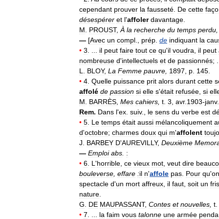
cependant
prouver
la
fausseté
.
De
cette
faço
désespérer
et
l
'
affoler
davantage
.
M
.
PROUST
,
À
la
recherche
du
temps
perdu
—
[
Avec
un
compl
.,
prép
.
de
indiquant
la
cau
•
3
. ...
il
peut
faire
tout
ce
qu
'
il
voudra
,
il
peut
nombreuse
d
'
intellectuels
et
de
passionnés
; .
L
.
BLOY
,
La
Femme
pauvre
,
1897
,
p
.
145
.
•
4
.
Quelle
puissance
prit
alors
durant
cette
s
affolé
de
passion
si
elle
s
'
était
refusée
,
si
ell
M
.
BARRÈS
,
Mes
cahiers
,
t
.
3
,
avr
.
1903
-
janv
.
Rem
.
Dans
l
'
ex
.
suiv
.,
le
sens
du
verbe
est
dé
•
5
.
Le
temps
était
aussi
mélancoliquement
a
d
'
octobre
;
charmes
doux
qui
m
'
affolent
touj
J
.
BARBEY
D
'
AUREVILLY
,
Deuxième
Memor
—
Emploi
abs
.
:
•
6
.
L
'
horrible
,
ce
vieux
mot
,
veut
dire
beauc
bouleverse
,
effare
:
il
n
'
affole
pas
.
Pour
qu
'
o
spectacle
d
'
un
mort
affreux
,
il
faut
,
soit
un
fri
nature
.
G
.
DE
MAUPASSANT
,
Contes
et
nouvelles
,
t
•
7
. ...
la
faim
vous
talonne
une
armée
penda