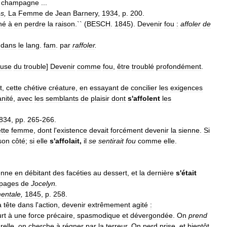
champagne
...
es
,
La
Femme
de
Jean
Barnery
,
1934
,
p
.
200
.
né
à
en
perdre
la
raison
.`` (
BESCH
.
1845
).
Devenir
fou
:
affoler
de
dans
le
lang
.
fam
.
par
raffoler
.
ause
du
trouble
]
Devenir
comme
fou
,
être
troublé
profondément
.
t
,
cette
chétive
créature
,
en
essayant
de
concilier
les
exigences
anité
,
avec
les
semblants
de
plaisir
dont
s
'
affolent
les
834
,
pp
.
265
-
266
.
tte
femme
,
dont
l
'
existence
devait
forcément
devenir
la
sienne
.
Si
son
côté
;
si
elle
s
'
affolait
,
il
se
sentirait
fou
comme
elle
.
enne
en
débitant
des
facéties
au
dessert
,
et
la
dernière
s
'
était
pages
de
Jocelyn
.
mentale
,
1845
,
p
.
258
.
a
tête
dans
l
'
action
,
devenir
extrêmement
agité
:
rt
à
une
force
précaire
,
spasmodique
et
dévergondée
.
On
prend
relle
,
on
cherche
à
régner
par
la
terreur
.
On
perd
prise
,
et
bientôt