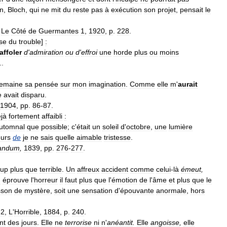
n
,
Bloch
,
qui
ne
mit
du
reste
pas
à
exécution
son
projet
,
pensait
le
,
Le
Côté
de
Guermantes
1
,
1920
,
p
.
228
.
se
du
trouble
]
:
affoler
d
'
admiration
ou
d
'
effroi
une
horde
plus
ou
moins
..
emaine
sa
pensée
sur
mon
imagination
.
Comme
elle
m
'
aurait
e
avait
disparu
.
1904
,
pp
.
86
-
87
.
jà
fortement
affaibli
:
utomnal
que
possible
;
c
'
était
un
soleil
d
'
octobre
,
une
lumière
ours
de
je
ne
sais
quelle
aimable
tristesse
.
andum
,
1839
,
pp
.
276
-
277
.
oup
plus
que
terrible
.
Un
affreux
accident
comme
celui
-
là
émeut
,
n
éprouve
l
'
horreur
il
faut
plus
que
l
'
émotion
de
l
'
âme
et
plus
que
le
sson
de
mystère
,
soit
une
sensation
d
'
épouvante
anormale
,
hors
.
2
,
L
'
Horrible
,
1884
,
p
.
240
.
nt
des
jours
.
Elle
ne
terrorise
ni
n
'
anéantit
.
Elle
angoisse
,
elle