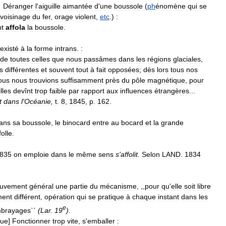
.
Déranger
l
'
aiguille
aimantée
d
'
une
boussole
(
ph
énomène
qui
se
voisinage
du
fer
,
orage
violent
,
etc
.)
:
nt
affola
la
boussole
.
existé
à
la
forme
intrans
.
:
de
toutes
celles
que
nous
passâmes
dans
les
régions
glaciales
,
s
différentes
et
souvent
tout
à
fait
opposées
;
dès
lors
tous
nos
ous
nous
trouvions
suffisamment
près
du
pôle
magnétique
,
pour
lles
devînt
trop
faible
par
rapport
aux
influences
étrangères
...
t
dans
l
'
Océanie
,
t
.
8
,
1845
,
p
.
162
.
ans
sa
boussole
,
le
binocard
entre
au
bocard
et
la
grande
folle
.
835
on
emploie
dans
le
même
sens
s
'
affolit
.
Selon
LAND
.
1834
uvement
général
une
partie
du
mécanisme
, ,,
pour
qu
'
elle
soit
libre
ent
différent
,
opération
qui
se
pratique
à
chaque
instant
dans
les
e
brayages
``
(
Lar
.
19
).
que
]
Fonctionner
trop
vite
,
s
'
emballer
: