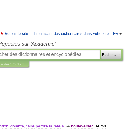
Retenir le site
En utilisant des dictionnaires dans votre site
FR
clopédies sur 'Academic'
Recherche!
interprétations
tion
violente
,
faire
perdre
la
tête
à
.
⇒
bouleverser
.
Je
fus