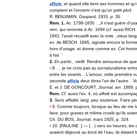
affole
;
et
quand
elle
tient
ses
hommes
et
qu
'
comptent
et
l
'
ennemi
n
'
est
qu
'
un
petit
péril
.
R
.
BENJAMIN
,
Gaspard
,
1915
,
p
.
35
.
Rem
.
1
.
Ac
.
1798
-
1835
:
,,
Il
n
'
est
guère
d
'
us
rem
.
qui
remonte
à
Ac
.
1694
(
cf
.
aussi
RICH
1842
,
l
'
avait
recueilli
avec
la
note
,,
vieux
lang
ex
.
de
BESCH
.
1845
,
signale
encore
la
form
hors
d
'
usage
,
et
donne
comme
ex
.
Cet
hom
à
fait
.``
2
.
En
partic
.,
vieilli
.
Rendre
amoureux
de
que
•
8
. ...
je
ne
crois
pas
au
surnaturalisme
entr
entre
les
vivants
...
L
'
amour
,
cette
première
v
seconde
affole
deux
êtres
l
'
un
de
l
'
autre
...
Vo
E
.
et
J
.
DE
GONCOURT
,
Journal
,
avr
.
1889
,
Rem
.
Cf
.
aussi
l
'
ex
.
4
,
où
affolé
est
accompa
3
.
Sens
affaibli
,
lang
.
peu
soutenue
.
Faire
pe
•
9
.
Comme
toujours
,
lorsque
au
lieu
de
me
l
face
,
pour
graves
et
même
cruels
qu
'
ils
soien
Ch
.
DU
BOS
,
Journal
,
mars
1925
,
p
.
324
.
•
10
. [
PAULINE
:
] — (...)
vers
six
heures
,
les
avaient
déjeuné
au
bord
de
l
'
eau
;
ils
étaient
t